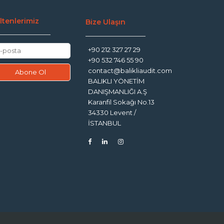
ltenlerimiz
Bize Ulaşın
+90 212 327 27 29
+90 532 746 55 90
contact@balikliaudit.com
BALIKLI YÖNETİM
DANIŞMANLIĞI A.Ş
Karanfil Sokağı No.13
34330 Levent /
İSTANBUL