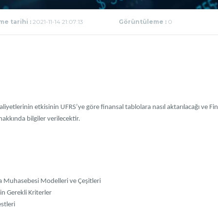
e tarihi :
2021-11-14 21:07:13
Görüntüleme :
0
liyetlerinin etkisinin UFRS’ye göre finansal tablolara nasıl aktarılacağı ve Fi
kında bilgiler verilecektir.
 Muhasebesi Modelleri ve Çeşitleri
 Gerekli Kriterler
tleri