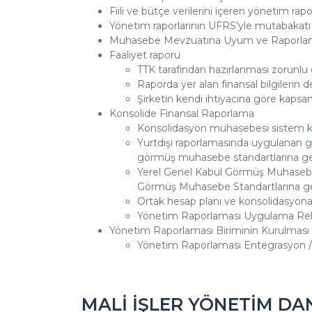
Fiili ve bütçe verilerini içeren yönetim r
Yönetim raporlarının UFRS’yle mutabakatı
Muhasebe Mevzuatına Uyum ve Raporlam
Faaliyet raporu
TTK tarafından hazırlanması zorunlu 
Raporda yer alan finansal bilgilerin 
Şirketin kendi ihtiyacına göre kapsa
Konsolide Finansal Raporlama
Konsolidasyon muhasebesi sistem 
Yurtdışı raporlamasında uygulanan 
görmüş muhasebe standartlarına ge
Yerel Genel Kabul Görmüş Muhasebe
Görmüş Muhasebe Standartlarına g
Ortak hesap planı ve konsolidasyona 
Yönetim Raporlaması Uygulama Rehb
Yönetim Raporlaması Biriminin Kurulması
Yönetim Raporlaması Entegrasyon / 
MALİ İŞLER YÖNETİM DA