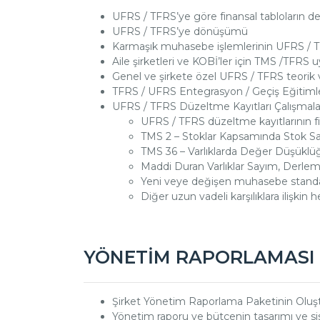
UFRS / TFRS’ye göre finansal tabloların d
UFRS / TFRS’ye dönüşümü
Karmaşık muhasebe işlemlerinin UFRS / T
Aile şirketleri ve KOBİ’ler için TMS /TFRS
Genel ve şirkete özel UFRS / TFRS teorik
TFRS / UFRS Entegrasyon / Geçiş Eğitimle
UFRS / TFRS Düzeltme Kayıtları Çalışmalar
UFRS / TFRS düzeltme kayıtlarının fin
TMS 2 – Stoklar Kapsamında Stok S
TMS 36 – Varlıklarda Değer Düşükl
Maddi Duran Varlıklar Sayım, Derle
Yeni veye değişen muhasebe standa
Diğer uzun vadeli karşılıklara ilişkin
YÖNETİM RAPORLAMASI 
Şirket Yönetim Raporlama Paketinin Oluş
Yönetim raporu ve bütçenin tasarımı ve s