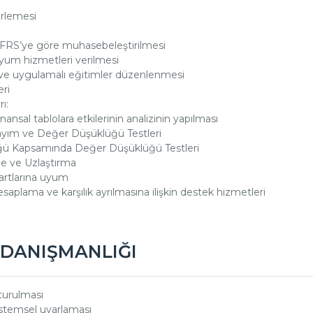
erlemesi
FRS’ye göre muhasebeleştirilmesi
 uyum hizmetleri verilmesi
 ve uygulamalı eğitimler düzenlenmesi
ri
ı:
ansal tablolara etkilerinin analizinin yapılması
ayım ve Değer Düşüklüğü Testleri
üğü Kapsamında Değer Düşüklüğü Testleri
me ve Uzlaştırma
rtlarına uyum
 hesaplama ve karşılık ayrılmasına ilişkin destek hizmetleri
DANIŞMANLIĞI
turulması
istemsel uyarlaması