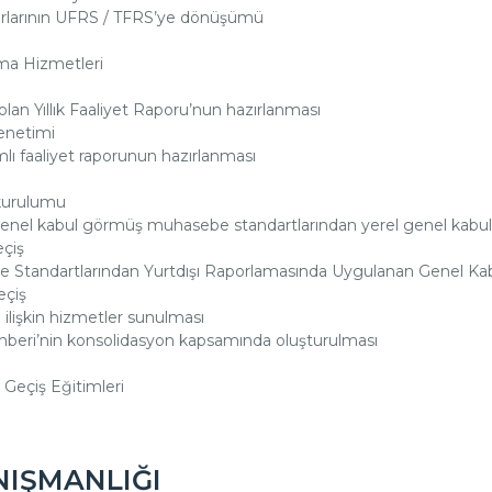
aporlarının UFRS / TFRS’ye dönüşümü
a Hizmetleri
olan Yıllık Faaliyet Raporu’nun hazırlanması
denetimi
mlı faaliyet raporunun hazırlanması
kurulumu
genel kabul görmüş muhasebe standartlarından yerel genel kabul
çiş
 Standartlarından Yurtdışı Raporlamasında Uygulanan Genel Ka
eçiş
ilişkin hizmetler sunulması
eri’nin konsolidasyon kapsamında oluşturulması
Geçiş Eğitimleri
NIŞMANLIĞI