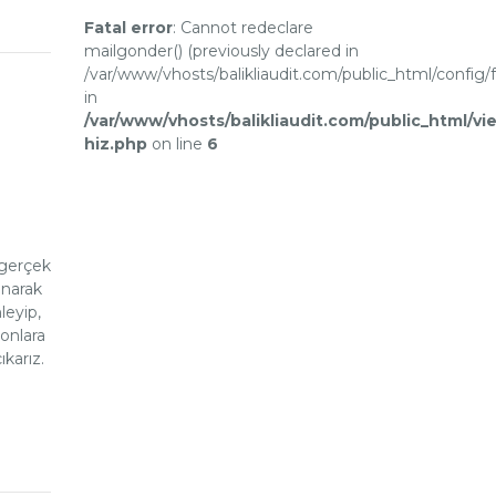
Fatal error
: Cannot redeclare
mailgonder() (previously declared in
/var/www/vhosts/balikliaudit.com/public_html/config/
in
/var/www/vhosts/balikliaudit.com/public_html/vi
hiz.php
on line
6
 gerçek
anarak
leyip,
 onlara
karız.