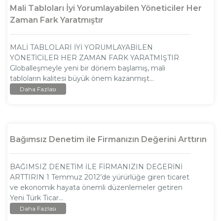
Mali Tabloları İyi Yorumlayabilen Yöneticiler Her
Zaman Fark Yaratmıştır
MALİ TABLOLARI İYİ YORUMLAYABİLEN
YÖNETİCİLER HER ZAMAN FARK YARATMIŞTIR
Globalleşmeyle yeni bir dönem başlamış, mali
tabloların kalitesi büyük önem kazanmışt...
Daha Fazlası
Bağımsız Denetim ile Firmanızın Değerini Arttırın
BAĞIMSIZ DENETİM İLE FİRMANIZIN DEĞERİNİ
ARTTIRIN 1 Temmuz 2012’de yürürlüğe giren ticaret
ve ekonomik hayata önemli düzenlemeler getiren
Yeni Türk Ticar...
Daha Fazlası