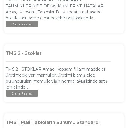
TMS 8 – MUHASEBE POLİTİKALARI VE
TAHMİNLERİNDE DEĞİŞİKLİKLER VE HATALAR
Amaç, Kapsam, Tanımlar Bu standart muhasebe
politikaların seçimi, muhasebe politikalarında...
Daha Fazlası
TMS 2 - Stoklar
TMS 2 - STOKLAR Amaç, Kapsam *Ham maddeler,
üretimdeki yarı mamuller, üretimi bitmiş elde
bulundurulan mamuller, işin normal akışı içinde satış
için elinde...
Daha Fazlası
TMS 1 Mali Tabloların Sunumu Standardı