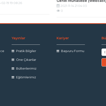
Genel Muhasebe (Webcast
-02-19 19:08:26
2021-11-14 21:04:03
0
Yayınlar
Kariyer
Bü
nce
Pratik Bilgiler
Başvuru Formu
Öne Çıkanlar
Bültenlerimiz
Eğitimlerimiz