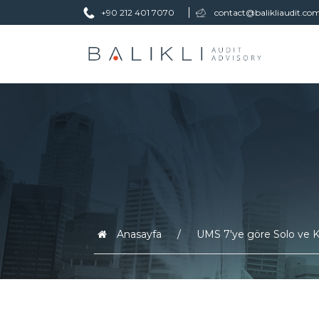
+90 212 401 7070
contact@balikliaudit.co
Anasayfa
UMS 7'ye göre Solo ve K