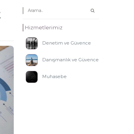
t
Hizmetlerimiz
Denetim ve Güvence
Danışmanlık ve Güvence
Muhasebe