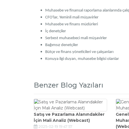
Muhasebe ve finansal raporlama alanlarında çalış
CFO'lar, Yeminli mali müşavirler
Muhasebe ve finans müdürleri
İç denetçiler
Serbest muhasebeci mali müşavirler
Bağımsız denetçiler
Bütçe ve finans yöneticileri ve çalışanları
Konuya ilgi duyan, muhasebe bilgisi olanlar
Benzer Blog Yazıları
Satış ve Pazarlama Alanındakiler
Genel 
İçin Mali Analiz (Webcast)
Muhas
(Webc
2025-02-19 19:47:57