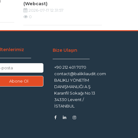
)
(Webcast)
2026-07-17 12:31:57
0
ltenlerimiz
Bize Ulaşın
+90 212 401 7070
contact@balikliaudit.com
BALIKLI YÖNETİM
DANIŞMANLIĞI A.Ş
Karanfil Sokağı No.13
34330 Levent /
İSTANBUL