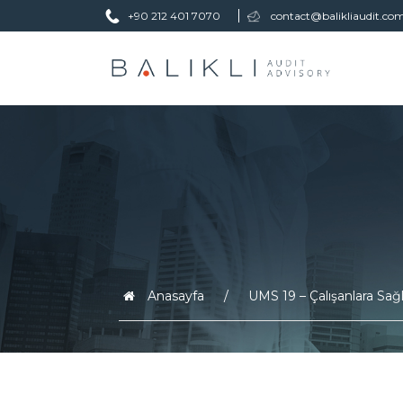
+90 212 401 7070
contact@balikliaudit.co
Anasayfa
UMS 19 – Çalışanlara Sağ