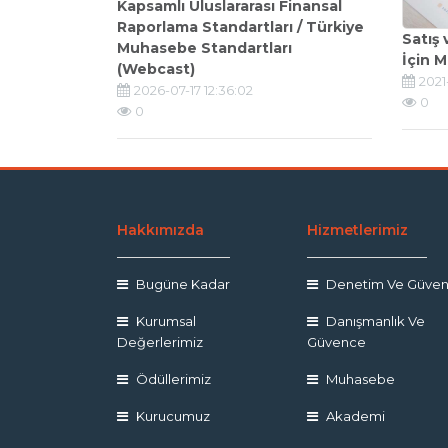
Kapsamlı Uluslararası Finansal
Raporlama Standartları / Türkiye
Satış
Muhasebe Standartları
İçin M
(Webcast)
2021-
2026-07-17 12:36:02
0
0
Hakkımızda
Hizmetlerimiz
Bugüne Kadar
Denetim Ve Güve
Kurumsal
Danışmanlık Ve
Değerlerimiz
Güvence
Ödüllerimiz
Muhasebe
Kurucumuz
Akademi