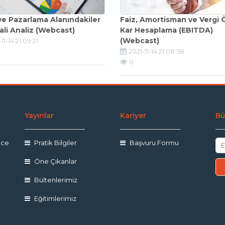
 ve Pazarlama Alanındakiler
Faiz, Amortisman ve Vergi 
ali Analiz (Webcast)
Kar Hesaplama (EBITDA)
(Webcast)
11-14 21:09:21
2021-11-14 21:08:58
0
Yayınlar
Kariyer
Bü
nce
Pratik Bilgiler
Başvuru Formu
Öne Çıkanlar
Bültenlerimiz
Eğitimlerimiz