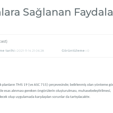
nlara Sağlanan Faydala
e tarihi :
2021-11-14 21:06:28
Görüntüleme :
0
lı planların TMS 19 (ve ASC 715) çerçevesinde; belirlenmiş olan yönteme gö
rde esas alınması gereken öngörülerin oluşturulması, muhasebeleştirilmesi,
ecek olup uygulamada karşılaşılan sorunlar da tartışılacaktır.