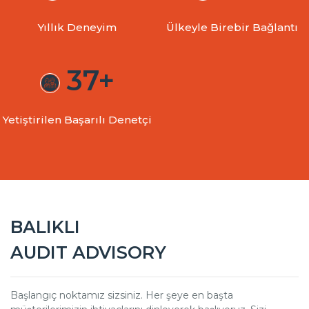
Yıllık Deneyim
Ülkeyle Birebir Bağlantı
37+
Yetiştirilen Başarılı Denetçi
BALIKLI
AUDIT ADVISORY
Başlangıç noktamız sizsiniz. Her şeye en başta