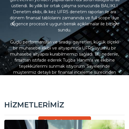
üstlendi. İki yıllık bir ortak çalışma sonucunda BALIKLI
Denetim ekibi, ilk kez UFRS denetim raporları ile ara
e
dönem finansal tablolarını zamanında ve full scope due
diligence process'e uygun berrak açıklamalar ile bizlere
i
sundu.
ka
Güçlü performansları ve sıradışı gayretleri, küçük ölçekli
bir muhasebe ekibi ve altyapımzla UFRS uyumlu bir
muhasebe altyapısı kurabilmemizi sağladı. Bu nedenle,
fırsattan istifade ederek Tuğba Hanım'a ve ekibine
teşekkürlerimi sunmak istiyorum. Sayelerinde
müşterimiz detaylı bir finansal inceleme sürecinden
başarıyla geçti ve global bir şirket ile müşterek girişim
yapma fırsatı buldu.
En içten dileklerimle,
İzzet Özdal, Kurumsal Finansman Direktörü, Burgan
HIZMETLERIMIZ
Yatırım Menkul Değerler A.Ş.
Tüm Referanslarımız