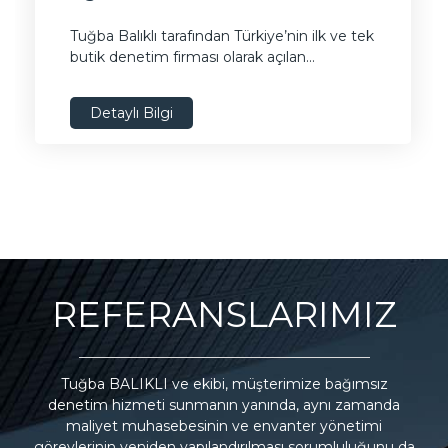
Tuğba Balıklı tarafından Türkiye’nin ilk ve tek
butik denetim firması olarak açılan...
Detaylı Bilgi
REFERANSLARIMIZ
nız
Tuğba BALIKLI ve ekibi, müşterimize bağımsız
uza
denetim hizmeti sunmanın yanında, aynı zamanda
e
maliyet muhasebesinin ve envanter yönetimi
T
iz
görevlerinin yeniden yapılandırılması sorumluluğunu da
B